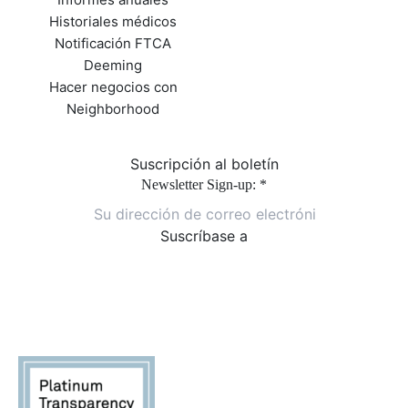
Historiales médicos
Notificación FTCA
Deeming
Hacer negocios con
Neighborhood
Suscripción al boletín
Newsletter Sign-up:
*
Uso de
Constant
Contact.
Por
favor,
deje este
campo