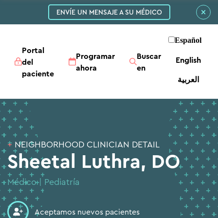
ENVÍE UN MENSAJE A SU MÉDICO
Español
Portal
Programar
Buscar
English
del
ahora
en
paciente
العربية‏
+
NEIGHBORHOOD CLINICIAN DETAIL
Sheetal Luthra, DO
Médico | Pediatría
Aceptamos nuevos pacientes