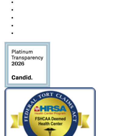
Uso de
Constant
Contact.
Por
favor,
deje este
campo
en
blanco.