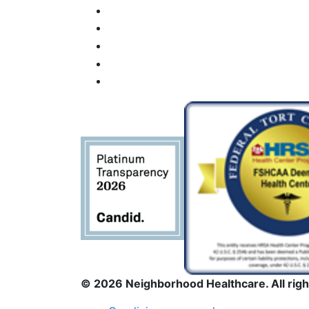
Uso de
Constant
Contact.
Por
favor,
deje este
campo
en
blanco.
© 2026 Neighborhood Healthcare. All righ