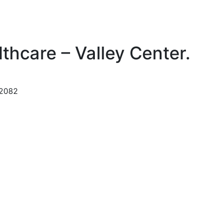
hcare – Valley Center
.
92082