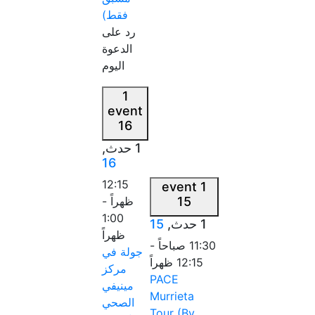
فقط)
رد على
الدعوة
اليوم
1
event
16
1 حدث,
16
12:15
1 event
15
ظهراً
-
1:00
1 حدث,
15
ظهراً
11:30 صباحاً
-
جولة في
12:15 ظهراً
مركز
PACE
مينيفي
Murrieta
الصحي
Tour (By