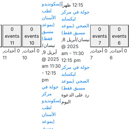
إسكونديدو
12:15 ظهراً
لطب
جولة في مركز
الأسنان
ليكسايد
(بموعد
الصحي (بموعد
0
0
0
0
مسبق
مسبق فقط)
events
events
events
events
فقط)
نيسان/أبريل 8,
12
11
10
7
نيسان/
2025 @
0 أحداث,
0 أحداث,
0 أحداث,
0 أحداث,
أبريل 9,
-
11:30 am
12
11
10
7
2025 @
12:15 pm
11:30 am
جولة في مركز
-
12:15
ليكسايد
pm
الصحي (بموعد
جولة في
مسبق فقط)
مركز
رد على الدعوة
إسكونديدو
اليوم
لطب
الأسنان
(بموعد
مسبق