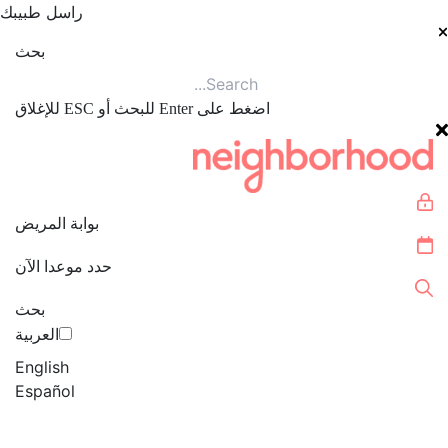
راسل طبيبك
بحث
اضغط على Enter للبحث أو ESC للإغلاق
بوابة المريض
حدد موعدا الآن
بحث
العربية‏
English
Español