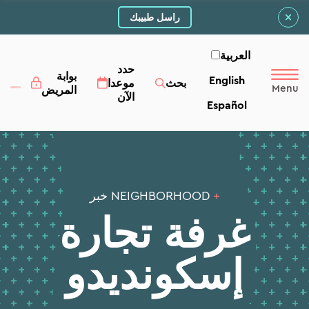
راسل طبيبك
العربية‏
حدد
بوابة
English
بحث
موعدا
المريض
الآن
Español
+
NEIGHBORHOOD خبر
غرفة تجارة
إسكونديدو