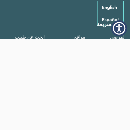
English
Español
روابط سريعة
المرضي
مواقع
ابحث عن طبيب
البرامج والموارد
خدمات
الأسئلة الشائعة
وظائف
خبر
من نحن
التقارير السنوية
تبرع الآن
متطوع
ممارسة الأعمال
إشعار اعتبار
السجلات الطبية
التجارية مع
FTCA
Neighborhood
الاشتراك في النشرة الإخبارية
استخدام
الاتصال
المستمر.
يُرجى
ترك هذا
الحقل